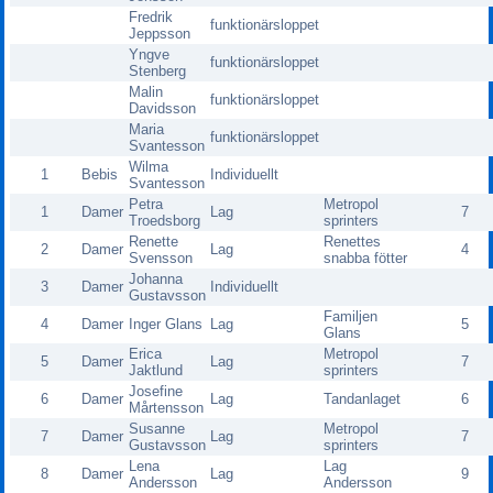
Fredrik
funktionärsloppet
Jeppsson
Yngve
funktionärsloppet
Stenberg
Malin
funktionärsloppet
Davidsson
Maria
funktionärsloppet
Svantesson
Wilma
1
Bebis
Individuellt
Svantesson
Petra
Metropol
1
Damer
Lag
7
Troedsborg
sprinters
Renette
Renettes
2
Damer
Lag
4
Svensson
snabba fötter
Johanna
3
Damer
Individuellt
Gustavsson
Familjen
4
Damer
Inger Glans
Lag
5
Glans
Erica
Metropol
5
Damer
Lag
7
Jaktlund
sprinters
Josefine
6
Damer
Lag
Tandanlaget
6
Mårtensson
Susanne
Metropol
7
Damer
Lag
7
Gustavsson
sprinters
Lena
Lag
8
Damer
Lag
9
Andersson
Andersson