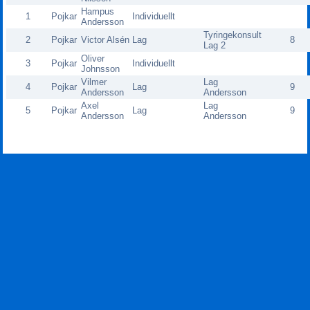
Hampus
1
Pojkar
Individuellt
Andersson
Tyringekonsult
2
Pojkar
Victor Alsén
Lag
8
Lag 2
Oliver
3
Pojkar
Individuellt
Johnsson
Vilmer
Lag
4
Pojkar
Lag
9
Andersson
Andersson
Axel
Lag
5
Pojkar
Lag
9
Andersson
Andersson