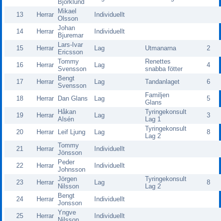
Björklund
Mikael
13
Herrar
Individuellt
Olsson
Johan
14
Herrar
Individuellt
Bjuremar
Lars-Ivar
15
Herrar
Lag
Utmanarna
2
Ericsson
Tommy
Renettes
16
Herrar
Lag
4
Svensson
snabba fötter
Bengt
17
Herrar
Lag
Tandanlaget
6
Svensson
Familjen
18
Herrar
Dan Glans
Lag
5
Glans
Håkan
Tyringekonsult
19
Herrar
Lag
3
Alsén
Lag 1
Tyringekonsult
20
Herrar
Leif Ljung
Lag
8
Lag 2
Tommy
21
Herrar
Individuellt
Jönsson
Peder
22
Herrar
Individuellt
Johnsson
Jörgen
Tyringekonsult
23
Herrar
Lag
8
Nilsson
Lag 2
Bengt
24
Herrar
Individuellt
Jonsson
Yngve
25
Herrar
Individuellt
Nilsson