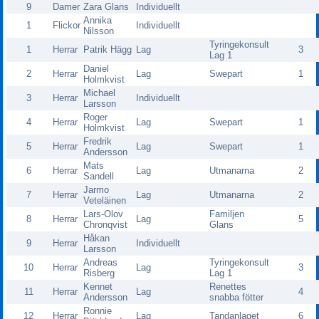
9
Damer
Zara Glans
Individuellt
Annika
1
Flickor
Individuellt
Nilsson
Tyringekonsult
1
Herrar
Patrik Hägg
Lag
3
Lag 1
Daniel
2
Herrar
Lag
Swepart
1
Holmkvist
Michael
3
Herrar
Individuellt
Larsson
Roger
4
Herrar
Lag
Swepart
1
Holmkvist
Fredrik
5
Herrar
Lag
Swepart
1
Andersson
Mats
6
Herrar
Lag
Utmanarna
2
Sandell
Jarmo
7
Herrar
Lag
Utmanarna
2
Veteläinen
Lars-Olov
Familjen
8
Herrar
Lag
5
Chronqvist
Glans
Håkan
9
Herrar
Individuellt
Larsson
Andreas
Tyringekonsult
10
Herrar
Lag
3
Risberg
Lag 1
Kennet
Renettes
11
Herrar
Lag
4
Andersson
snabba fötter
Ronnie
12
Herrar
Lag
Tandanlaget
6