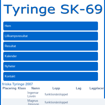
Hem
Lillkampsresultat
Resultat
Kalender
Nyheter
Kontakt
friska Tyringe 2007
Placering
Klass
Namn
Lopp
Lag
Lagplacer
Ingemar
funktionärsloppet
Lovén
Magnus
funktionärsloppet
Jönsson